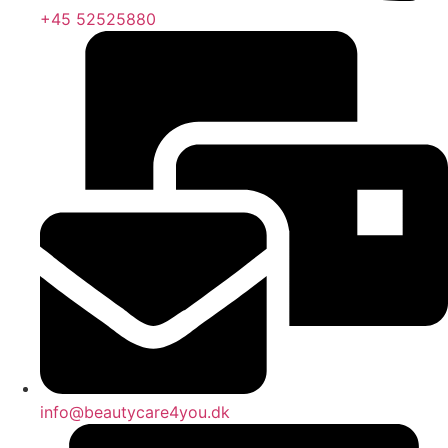
+45 52525880
info@beautycare4you.dk