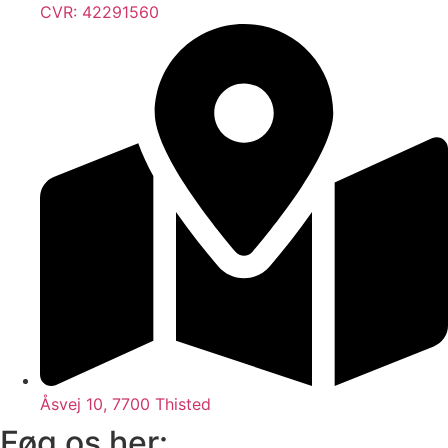
CVR: 42291560
Åsvej 10, 7700 Thisted
Føg os her: