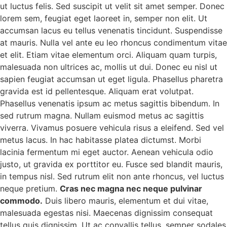
ut luctus felis. Sed suscipit ut velit sit amet semper. Donec
lorem sem, feugiat eget laoreet in, semper non elit. Ut
accumsan lacus eu tellus venenatis tincidunt. Suspendisse
at mauris. Nulla vel ante eu leo rhoncus condimentum vitae
et elit. Etiam vitae elementum orci. Aliquam quam turpis,
malesuada non ultrices ac, mollis ut dui. Donec eu nisl ut
sapien feugiat accumsan ut eget ligula. Phasellus pharetra
gravida est id pellentesque. Aliquam erat volutpat.
Phasellus venenatis ipsum ac metus sagittis bibendum. In
sed rutrum magna. Nullam euismod metus ac sagittis
viverra. Vivamus posuere vehicula risus a eleifend. Sed vel
metus lacus. In hac habitasse platea dictumst. Morbi
lacinia fermentum mi eget auctor. Aenean vehicula odio
justo, ut gravida ex porttitor eu. Fusce sed blandit mauris,
in tempus nisl. Sed rutrum elit non ante rhoncus, vel luctus
neque pretium.
Cras nec magna nec neque pulvinar
commodo.
Duis libero mauris, elementum et dui vitae,
malesuada egestas nisi. Maecenas dignissim consequat
tellus quis dignissim. Ut ac convallis tellus, semper sodales