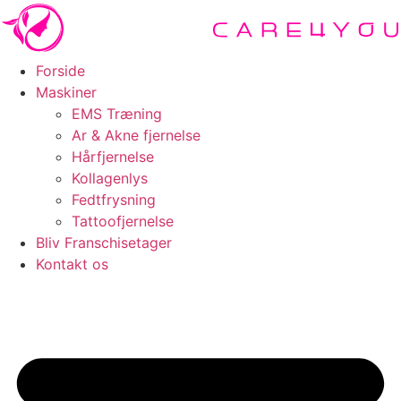
Videre
til
indhold
Forside
Maskiner
EMS Træning
Ar & Akne fjernelse
Hårfjernelse
Kollagenlys
Fedtfrysning
Tattoofjernelse
Bliv Franschisetager
Kontakt os