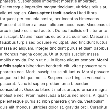
pharetra. Suspendisse imperdiet molestie imperdiet.
Pellentesque imperdiet magna tincidunt, ultricies tellus at,
aliquet sapien.
Class aptent taciti socios
Lkad litora
torquent per conubia nostra, per inceptos himenaeos.
Praesent ut libero a ipsum aliquam accumsan. Maecenas ut
arcu in justo euismod auctor. Donec facilisis efficitur ante
a suscipit. Mauris maximus eu odio ac euismod. Maecenas
faucibus turpis sed posuere volutpat. Sed tincidunt luctus
massa ac aliquam. Integer tincidunt purus et diam dapibus,
a rhoncus magna congue. Ut ut turpis suscipit massa
mollis gravida. Proin ut dui in libero aliquet semper.
Morbi
a felis sapien
bibendum hendrerit elit, vitae posuere sem
pharetra nec. Morbi suscipit suscipit luctus. Morbi posuere
augue eu tristique mollis. Suspendisse fringilla venenatis
placerat. Nunc id sapien pretium urna bibendum
consectetur. Quisque blandit metus arcu, id ornare magna
molestie nec. Proin malesuada a lacus nec mollis. Aliquam
pellentesque purus ac nibh pharetra gravida. Vestibulum
quis elit rhoncus, ultricies dolor at, gravida orci. Curabitur